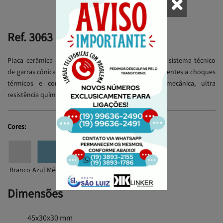
Solicite um Orçamento
Ref. 3063
Placa cerâmica antiácida extrudada, antiderrapante, sistema técnico
de garras cônicas, baixíssima absorção de água, resistentes a choques
térmicos e congelamento, altíssima resistência mecânica, ultra
resistência química.
Cores:
Branco
Azul Médio
Azul Cobalto
Bege
Cinza
Dimensões
45x30x30 mm