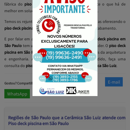
fábrica do
piso deck piscina em São Paulo
, oferece o que há de
melhor em soluções de piso para estas áreas externas.
Temos os rejuntes especiais que compõem nossa linhas oferecendo o
piso deck piscina em São Paulo
e também o melhor acabamento.
E por falar em acabamento todas as linhas do
piso deck piscina em
São Paulo
tem uma linha completa para melhor atender. O
piso deck
piscina em São Paulo
é referencia de para profissionais da arquitetura
e engenharia. Atendemos prontamente o seu pedido, faça uma
consulta do
piso deck piscina em São Paulo
da
Cerâmica São Luiz
.
Twitter
Facebook
E-mail
Gostou? Compartilhe:
WhatsApp
Regiões de São Paulo que a Cerâmica São Luiz atende com
Piso deck piscina em São Paulo