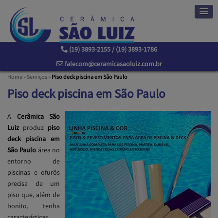
(19) 3893-2155 / (19) 3893-1786
falecom@ceramicasaoluiz.com.br
Home
»
Serviços
»
Piso deck piscina em São Paulo
Piso deck piscina em São Paulo
A
Cerâmica São
Luiz
produz
piso
deck piscina em
São Paulo
área no
entorno de
piscinas e ofurôs
precisa de um
piso que, além de
bonito, tenha
características