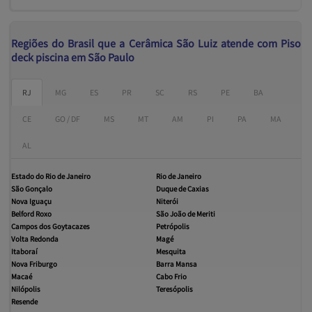
Regiões do Brasil que a Cerâmica São Luiz atende com Piso
deck piscina em São Paulo
RJ
MG
ES
PR
SC
RS
PE
BA
CE
GO / DF
MS
MT
AM
PI
PA
MA
AL
Estado do Rio de Janeiro
Rio de Janeiro
São Gonçalo
Duque de Caxias
Nova Iguaçu
Niterói
Belford Roxo
São João de Meriti
Campos dos Goytacazes
Petrópolis
Volta Redonda
Magé
Itaboraí
Mesquita
Nova Friburgo
Barra Mansa
Macaé
Cabo Frio
Nilópolis
Teresópolis
Resende