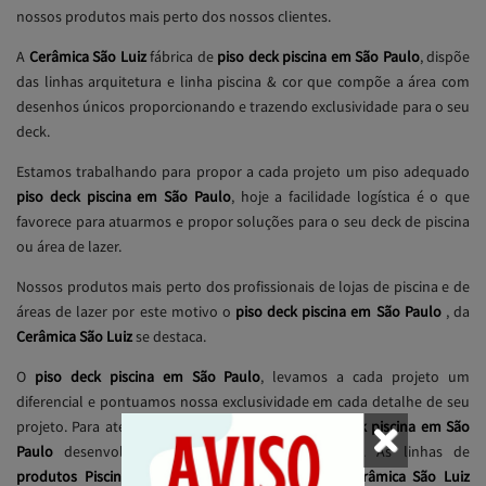
nossos produtos mais perto dos nossos clientes.
A
Cerâmica São Luiz
fábrica de
piso deck piscina em São Paulo
, dispõe
das linhas arquitetura e linha piscina & cor que compõe a área com
desenhos únicos proporcionando e trazendo exclusividade para o seu
deck.
Estamos trabalhando para propor a cada projeto um piso adequado
piso deck piscina em São Paulo
, hoje a facilidade logística é o que
favorece para atuarmos e propor soluções para o seu deck de piscina
ou área de lazer.
Nossos produtos mais perto dos profissionais de lojas de piscina e de
áreas de lazer por este motivo o
piso deck piscina em São Paulo
, da
Cerâmica São Luiz
se destaca.
O
piso deck piscina em São Paulo
, levamos a cada projeto um
diferencial e pontuamos nossa exclusividade em cada detalhe de seu
projeto. Para atender suas encomendas de
piso deck piscina em São
Paulo
desenvolvemos uma atuação diferenciada. As linhas de
produtos Piscina & Cor
e Linha Arquitetura da
Cerâmica São Luiz