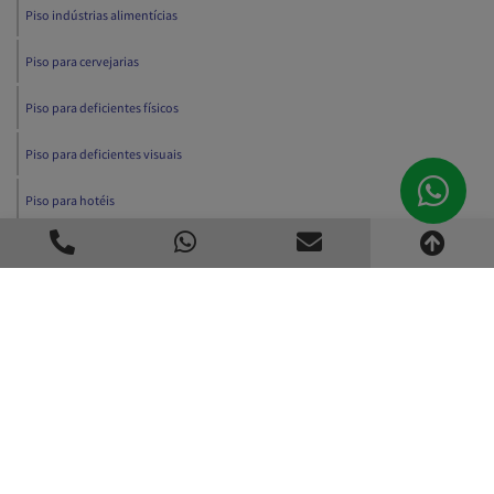
Piso indústrias alimentícias
Piso para cervejarias
Piso para deficientes físicos
Piso para deficientes visuais
Piso para hotéis
Piso para padarias
Piso tatil para cegos
Piso tatil para rampas
Piso tátil acessibilidade
Piso tátil alerta
Piso tátil calçada