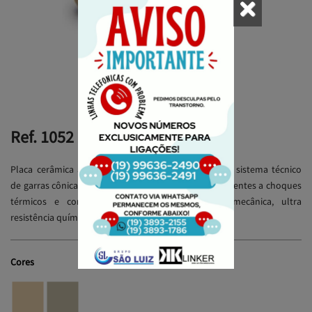
Solicite um Orçamento
Ref. 1052
Placa cerâmica antiácida extrudada, antiderrapante, sistema técnico
de garras cônicas, baixíssima absorção de água, resistentes a choques
térmicos e congelamento, altíssima resistência mecânica, ultra
resistência química.
Cores